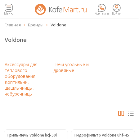
Меню
Контакты
Войти
Главная
Бренды
Voldone


Voldone
Аксессуары для
Печи угольные и
теплового
дровяные
оборудования
Коптильни,
шашлычницы,
чебуречницы
Гриль-печь Voldone bcj-50l
Гидрофильтр Voldone uhf-45