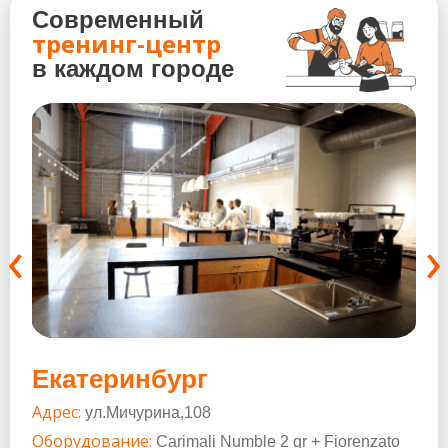
Современный
тренинг-центр
в каждом городе
‹
›
Екатеринбург
Че
Адрес:
Адр
ул.Мичурина,108
Оборудование:
Обо
Carimali Numble 2 gr + Fiorenzato