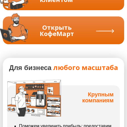
Открыть
КофеМарт
любого масштаба
Для бизнеса
Крупным
компаниям
Поможем увеличить прибыль: предоставим