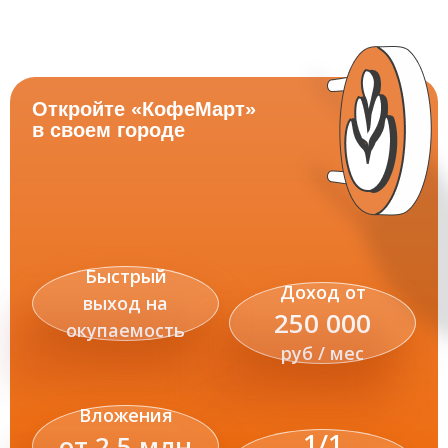
Откройте «КофеМарт»
в своем городе
Быстрый
Доход от
выход на
250 000
окупаемость
руб / мес
Вложения
1/1
от 2,5 млн