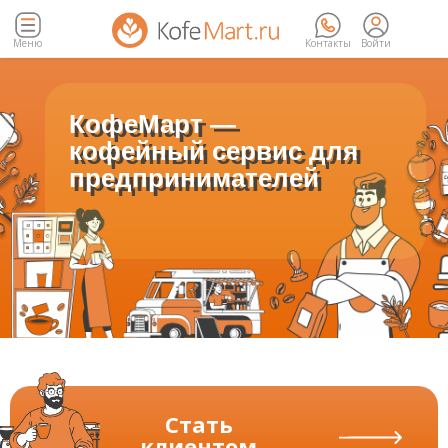
Меню
Контакты
Войти
КофеМарт —
кофейный сервис для
предпринимателей
Стать
клиентом