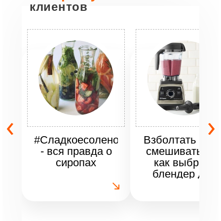
клиентов
‹
›
#Сладкоесоленое
Взболтать но н
- вся правда о
смешивать ил
сиропах
как выбрать
блендер для
кафе.