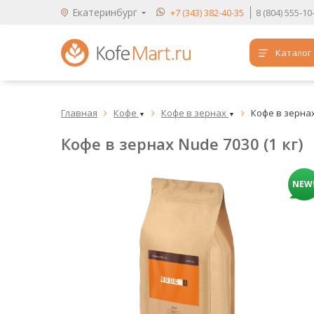
Екатеринбург
+7 (343) 382-40-35
8 (804) 555-1
Каталог
Аренда кофемашин
Главная
Кофе
Кофе в зернах
Кофе в зернах 



Обучение бариста
▼
▼
Кофе в зернах Nude 7030 (1 кг)
Кофе
Чай
NEW
Продукты для HoReCa
Расходники для кофеен
Упаковка для готовых блюд
Продукция с логотипом