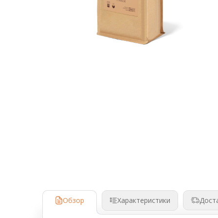
Аксессуары для барменов и бариста
Кофейное оборудование
Весовое и упаковочное оборудование
Кондитерское и хлебопекарное
оборудование
Кулеры и помпы для воды
Мясопереработка
Нейтральное оборудование
Оборудование для Fast и Street food
Посудомоечное оборудование
Санитарно-гигиеническое
Обзор
Дост
Характеристики
оборудование