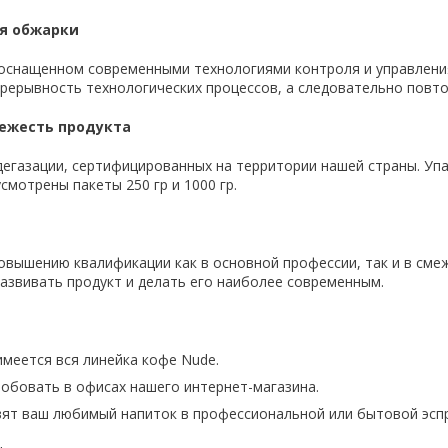
ия обжарки
 оснащенном современными технологиями контроля и управлени
прерывность технологических процессов, а следовательно повт
вежесть продукта
дегазации, сертифицированных на территории нашей страны. Уп
смотрены пакеты 250 гр и 1000 гр.
вышению квалификации как в основной профессии, так и в смеж
развивать продукт и делать его наиболее современным.
имеется вся линейка кофе Nude.
обовать в офисах нашего интернет-магазина.
вят ваш любимый напиток в профессиональной или бытовой эс