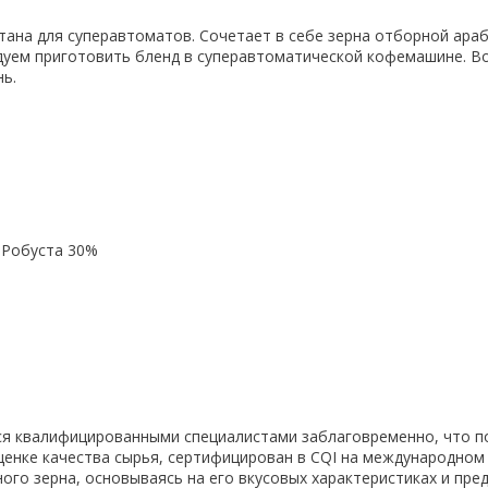
ана для суперавтоматов. Сочетает в себе зерна отборной араб
дуем приготовить бленд в суперавтоматической кофемашине. Во 
нь.
 Робуста 30%
тся квалифицированными специалистами заблаговременно, что п
оценке качества сырья, сертифицирован в CQI на международном
ого зерна, основываясь на его вкусовых характеристиках и пре