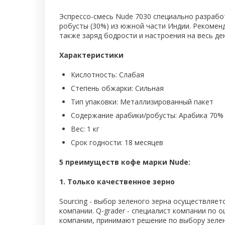
Тепловое оборудование для кафе
Эспрессо-смесь Nude 7030 специально разработ
Электромеханическое оборудование
робусты (30%) из южной части Индии. Рекомен
также заряд бодрости и настроения на весь де
Холодильное оборудование
Характеристики
Кислотность: Слабая
Производители / Бренды
Степень обжарки: Сильная
Тип упаковки: Металлизированный пакет
Прайс-листы
Содержание арабики/робусты: Арабика 70%
Вес: 1 кг
Срок годности: 18 месяцев
5 преимуществ кофе марки Nude:
1. Только качественное зерно
Sourcing - выбор зеленого зерна осуществляе
компании. Q-grader - специалист компании по 
компании, принимают решение по выбору зелен