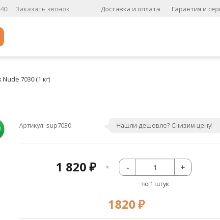
Доставка и оплата
Гарантия и сер
0-40
Заказать звонок
Популярное
Nude 7030 (1 кг)
Кофе в зернах
Кофе в зернах свежей обжарки
Кофе для вендинга
Артикул:
sup7030
Нашли дешевле? Снизим цену!
!
А
Ароматизированный кофе
1 820
-
+
₽
К
по 1 штук
Кофе в зернах
хит
1820
₽
Кофе в зернах свежей обжарки